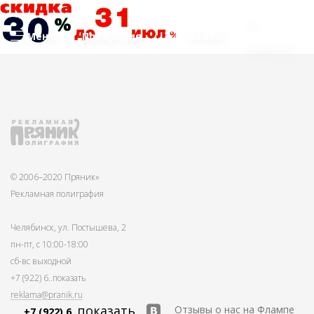
Меню
Продукция
Акции
Новости
© 2006–2020 Пряник»
Рекламная полиграфия
Челябинск, ул. Постышева, 2
пн-пт, с 10:00-18:00
сб-вс выходной
+7 (922) 6
..показать
reklama@pranik.ru
..показать
Отзывы о нас на Флампе
+7 (922) 6