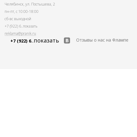
Челябинск, ул. Постышева, 2
пн-пт, с 10:00-18:00
сб-вс выходной
+7 (922) 6
..показать
reklama@pranik.ru
..показать
Отзывы о нас на Флампе
+7 (922) 6