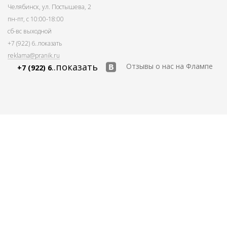
Челябинск, ул. Постышева, 2
пн-пт, с 10:00-18:00
сб-вс выходной
+7 (922) 6
..показать
reklama@pranik.ru
..показать
Отзывы о нас на Флампе
+7 (922) 6