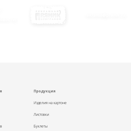
reklama@pranik.ru
овости
я
Продукция
Изделия на картоне
Листовки
ыв
Буклеты