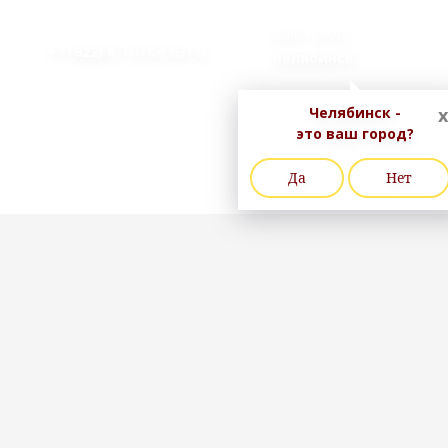
Ваш город
..показать
+7 (922) 6
Челябинск
Челябинск -
x
это ваш город?
Да
Нет