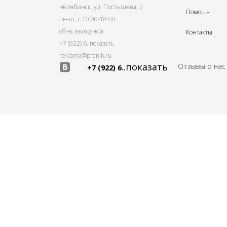
Челябинск, ул. Постышева, 2
Помощь
пн-пт, с 10:00-18:00
сб-вс выходной
Контакты
+7 (922) 6
..показать
reklama@pranik.ru
..показать
Отзывы о нас
+7 (922) 6