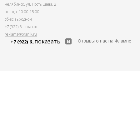
Челябинск, ул. Постышева, 2
пн-пт, с 10:00-18:00
сб-вс выходной
+7 (922) 6
..показать
reklama@pranik.ru
..показать
Отзывы о нас на Флампе
+7 (922) 6