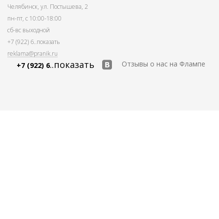
Челябинск, ул. Постышева, 2
пн-пт, с 10:00-18:00
сб-вс выходной
+7 (922) 6
..показать
reklama@pranik.ru
..показать
Отзывы о нас на Флампе
+7 (922) 6