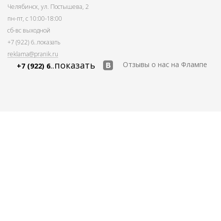
Челябинск, ул. Постышева, 2
пн-пт, с 10:00-18:00
сб-вс выходной
+7 (922) 6
..показать
reklama@pranik.ru
..показать
Отзывы о нас на Флампе
+7 (922) 6