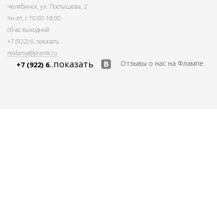
Челябинск, ул. Постышева, 2
пн-пт, с 10:00-18:00
сб-вс выходной
+7 (922) 6
..показать
reklama@pranik.ru
..показать
Отзывы о нас на Флампе
+7 (922) 6