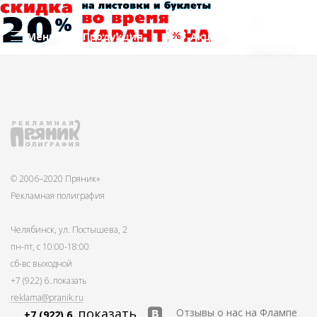
Меню
Продукция
Акции
Новости
© 2006–2020 Пряник»
Рекламная полиграфия
Челябинск, ул. Постышева, 2
пн-пт, с 10:00-18:00
сб-вс выходной
+7 (922) 6
..показать
reklama@pranik.ru
..показать
Отзывы о нас на Флампе
+7 (922) 6