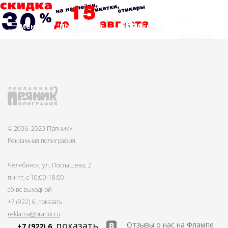
Меню
Продукция
Акции
Новости
© 2006–2020 Пряник»
Рекламная полиграфия
Челябинск, ул. Постышева, 2
пн-пт, с 10:00-18:00
сб-вс выходной
+7 (922) 6
..показать
reklama@pranik.ru
..показать
Отзывы о нас на Флампе
+7 (922) 6