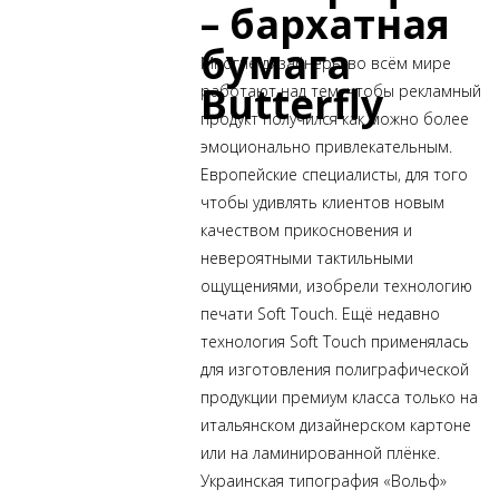
– бархатная
бумага
Многие
дизайнеры во всём мире
Butterfly
работают над тем, чтобы рекламный
продукт получился как можно более
эмоционально привлекательным.
Европейские специалисты, для того
чтобы удивлять клиентов новым
качеством прикосновения и
невероятными тактильными
ощущениями, изобрели технологию
печати Soft Touch. Ещё недавно
технология Soft Touch применялась
для изготовления полиграфической
продукции премиум класса только на
итальянском дизайнерском картоне
или на ламинированной плёнке.
Украинская типография «Вольф»