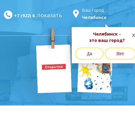
Ваш город
..показать
+7 (922) 6
Челябинск
Челябинск -
x
это ваш город?
Да
Нет