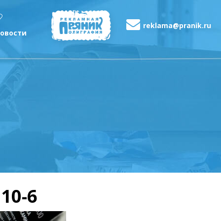
reklama@pranik.ru
овости
10-6