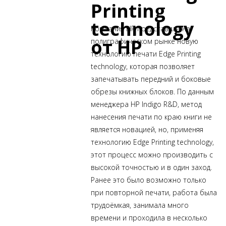
Printing
technology
Компания
HP представила на
от HP
полиграфическом рынке новую
технологию печати Edge Printing
technology, которая позволяет
запечатывать передний и боковые
обрезы книжных блоков. По данным
менеджера НР Indigo R&D, метод
нанесения печати по краю книги не
является новацией, но, применяя
технологию Edge Printing technology,
этот процесс можно производить с
высокой точностью и в один заход.
Ранее это было возможно только
при повторной печати, работа была
трудоёмкая, занимала много
времени и проходила в несколько