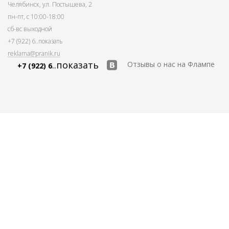
Челябинск, ул. Постышева, 2
пн-пт, с 10:00-18:00
сб-вс выходной
+7 (922) 6
..показать
reklama@pranik.ru
..показать
Отзывы о нас на Флампе
+7 (922) 6